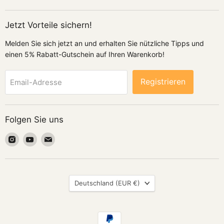
Jetzt Vorteile sichern!
Melden Sie sich jetzt an und erhalten Sie nützliche Tipps und
einen 5% Rabatt-Gutschein auf Ihren Warenkorb!
Registrieren
Email-Adresse
Folgen Sie uns
Finden
Finden
Finden
Sie
Sie
Sie
uns
uns
uns
auf
auf
auf
Land
Instagram
Youtube
Email
Deutschland
(EUR €)