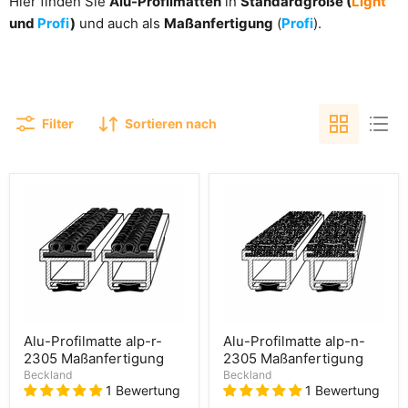
Hier finden Sie
Alu-Profilmatten
in
Standardgröße (
Light
und
Profi
)
und auch als
Maßanfertigung
(
Profi
).
Filter
Sortieren nach
Alu-Profilmatte alp-r-
Alu-Profilmatte alp-n-
2305 Maßanfertigung
2305 Maßanfertigung
Beckland
Beckland
1 Bewertung
1 Bewertung