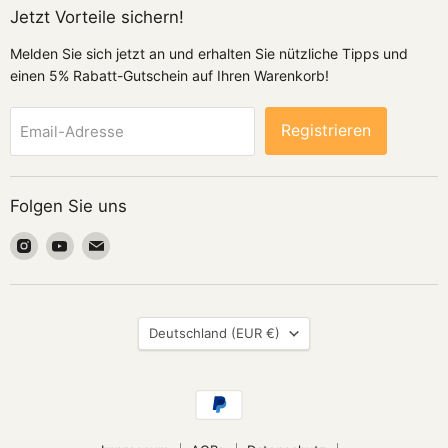
Jetzt Vorteile sichern!
Melden Sie sich jetzt an und erhalten Sie nützliche Tipps und
einen 5% Rabatt-Gutschein auf Ihren Warenkorb!
Registrieren
Email-Adresse
Folgen Sie uns
Finden
Finden
Finden
Sie
Sie
Sie
uns
uns
uns
auf
auf
auf
Land
Instagram
Youtube
Email
Deutschland
(EUR €)