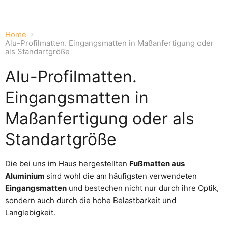
2
3
1
Folie
1
von
3
Home
Alu-Profilmatten. Eingangsmatten in Maßanfertigung oder
als Standartgröße
Alu-Profilmatten.
Eingangsmatten in
Maßanfertigung oder als
Standartgröße
Die bei uns im Haus hergestellten
Fußmatten aus
Aluminium
sind wohl die am häufigsten verwendeten
Eingangsmatten
und bestechen nicht nur durch ihre Optik,
sondern auch durch die hohe Belastbarkeit und
Langlebigkeit.